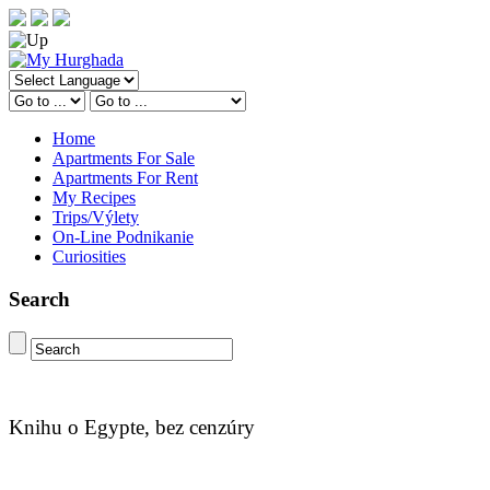
Home
Apartments For Sale
Apartments For Rent
My Recipes
Trips/Výlety
On-Line Podnikanie
Curiosities
Search
Knihu o Egypte, bez cenzúry