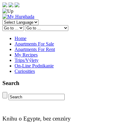
Home
Apartments For Sale
Apartments For Rent
My Recipes
Trips/Výlety
On-Line Podnikanie
Curiosities
Search
Knihu o Egypte, bez cenzúry