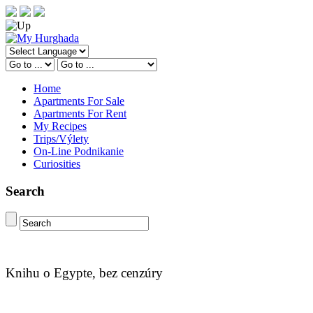
Home
Apartments For Sale
Apartments For Rent
My Recipes
Trips/Výlety
On-Line Podnikanie
Curiosities
Search
Knihu o Egypte, bez cenzúry