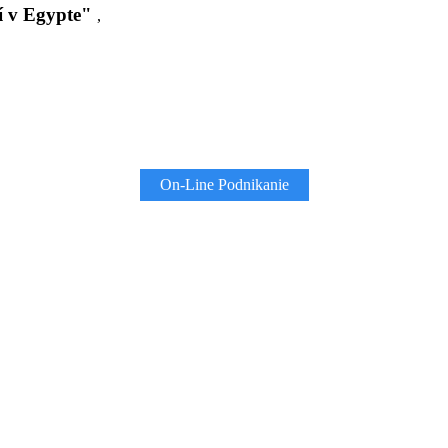
í v Egypte"
,
On-Line Podnikanie