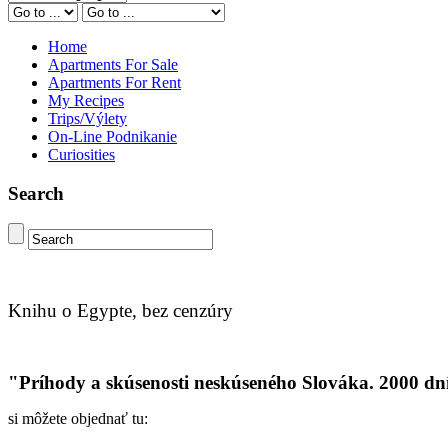
Home
Apartments For Sale
Apartments For Rent
My Recipes
Trips/Výlety
On-Line Podnikanie
Curiosities
Search
Knihu o Egypte, bez cenzúry
"Príhody a skúsenosti neskúseného Slováka. 2000 dn
si môžete objednať tu: