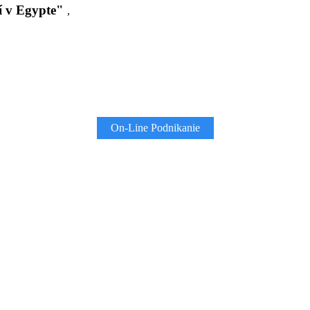
í v Egypte"
,
On-Line Podnikanie