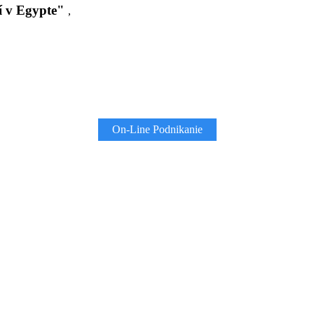
í v Egypte"
,
On-Line Podnikanie