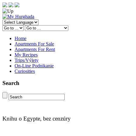
Home
Apartments For Sale
Apartments For Rent
My Recipes
Trips/Výlety
On-Line Podnikanie
Curiosities
Search
Knihu o Egypte, bez cenzúry