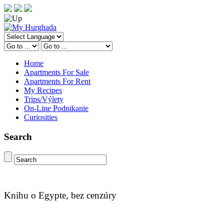
Home
Apartments For Sale
Apartments For Rent
My Recipes
Trips/Výlety
On-Line Podnikanie
Curiosities
Search
Knihu o Egypte, bez cenzúry