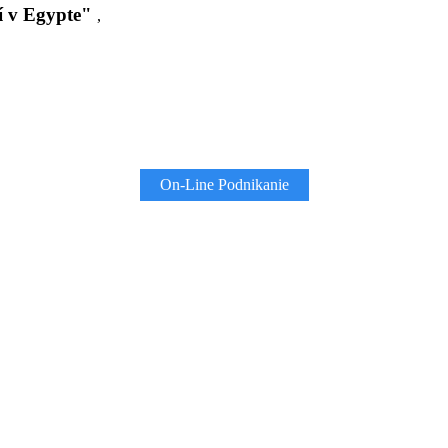
í v Egypte"
,
On-Line Podnikanie