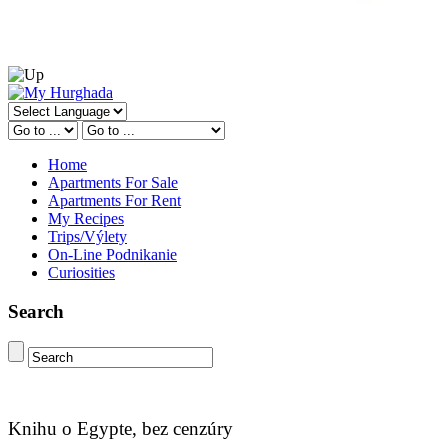
Home
Apartments For Sale
Apartments For Rent
My Recipes
Trips/Výlety
On-Line Podnikanie
Curiosities
Search
Knihu o Egypte, bez cenzúry