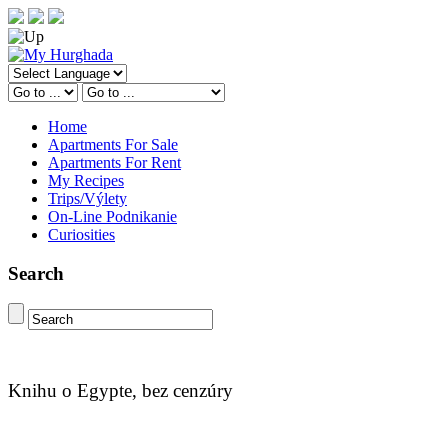
Home
Apartments For Sale
Apartments For Rent
My Recipes
Trips/Výlety
On-Line Podnikanie
Curiosities
Search
Knihu o Egypte, bez cenzúry